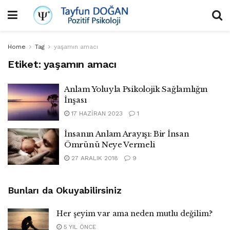
Home
Tag
yaşamın amacı
Etiket:
yaşamın amacı
Anlam Yoluyla Psikolojik Sağlamlığın
İnşası
17 HAZIRAN 2023
1
İnsanın Anlam Arayışı: Bir İnsan
Ömrünü Neye Vermeli
27 ARALIK 2018
9
Bunları da Okuyabilirsiniz
Her şeyim var ama neden mutlu değilim?
5 YIL ÖNCE