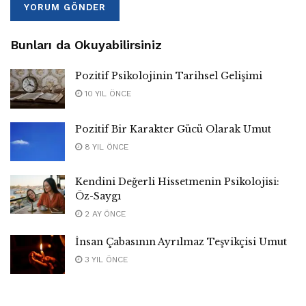
Bunları da Okuyabilirsiniz
Pozitif Psikolojinin Tarihsel Gelişimi
10 YIL ÖNCE
Pozitif Bir Karakter Gücü Olarak Umut
8 YIL ÖNCE
Kendini Değerli Hissetmenin Psikolojisi:
Öz-Saygı
2 AY ÖNCE
İnsan Çabasının Ayrılmaz Teşvikçisi Umut
3 YIL ÖNCE