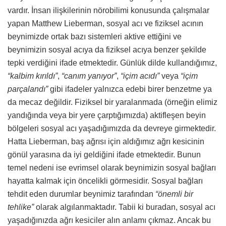
vardır. İnsan ilişkilerinin nörobilimi konusunda çalışmalar
yapan Matthew Lieberman, sosyal acı ve fiziksel acının
beynimizde ortak bazı sistemleri aktive ettiğini ve
beynimizin sosyal acıya da fiziksel acıya benzer şekilde
tepki verdiğini ifade etmektedir. Günlük dilde kullandığımız,
“kalbim kırıldı”
,
“canım yanıyor”
,
“içim acıdı”
veya
“içim
parçalandı”
gibi ifadeler yalnızca edebi birer benzetme ya
da mecaz değildir. Fiziksel bir yaralanmada (örneğin elimiz
yandığında veya bir yere çarptığımızda) aktifleşen beyin
bölgeleri sosyal acı yaşadığımızda da devreye girmektedir.
Hatta Lieberman, baş ağrısı için aldığımız ağrı kesicinin
gönül yarasına da iyi geldiğini ifade etmektedir. Bunun
temel nedeni ise evrimsel olarak beynimizin sosyal bağları
hayatta kalmak için öncelikli görmesidir. Sosyal bağları
tehdit eden durumlar beynimiz tarafından
“önemli bir
tehlike”
olarak algılanmaktadır. Tabii ki buradan, sosyal acı
yaşadığınızda ağrı kesiciler alın anlamı çıkmaz. Ancak bu