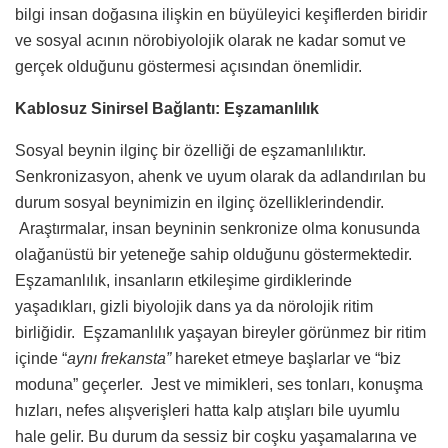
bilgi insan doğasına ilişkin en büyüleyici keşiflerden biridir
ve sosyal acının nörobiyolojik olarak ne kadar somut ve
gerçek olduğunu göstermesi açısından önemlidir.
Kablosuz Sinirsel Bağlantı: Eşzamanlılık
Sosyal beynin ilginç bir özelliği de eşzamanlılıktır.
Senkronizasyon, ahenk ve uyum olarak da adlandırılan bu
durum sosyal beynimizin en ilginç özelliklerindendir.
Araştırmalar, insan beyninin senkronize olma konusunda
olağanüstü bir yeteneğe sahip olduğunu göstermektedir.
Eşzamanlılık, insanların etkileşime girdiklerinde
yaşadıkları, gizli biyolojik dans ya da nörolojik ritim
birliğidir. Eşzamanlılık yaşayan bireyler görünmez bir ritim
içinde “
aynı frekansta”
hareket etmeye başlarlar ve “biz
moduna” geçerler. Jest ve mimikleri, ses tonları, konuşma
hızları, nefes alışverişleri hatta kalp atışları bile uyumlu
hale gelir. Bu durum da sessiz bir coşku yaşamalarına ve