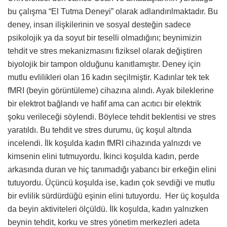
bu çalışma “El Tutma Deneyi” olarak adlandırılmaktadır. Bu
deney, insan ilişkilerinin ve sosyal desteğin sadece
psikolojik ya da soyut bir teselli olmadığını; beynimizin
tehdit ve stres mekanizmasını fiziksel olarak değiştiren
biyolojik bir tampon olduğunu kanıtlamıştır. Deney için
mutlu evlilikleri olan 16 kadın seçilmiştir. Kadınlar tek tek
fMRI (beyin görüntüleme) cihazına alındı. Ayak bileklerine
bir elektrot bağlandı ve hafif ama can acıtıcı bir elektrik
şoku verileceği söylendi. Böylece tehdit beklentisi ve stres
yaratıldı. Bu tehdit ve stres durumu, üç koşul altında
incelendi. İlk koşulda kadın fMRI cihazında yalnızdı ve
kimsenin elini tutmuyordu. İkinci koşulda kadın, perde
arkasında duran ve hiç tanımadığı yabancı bir erkeğin elini
tutuyordu. Üçüncü koşulda ise, kadın çok sevdiği ve mutlu
bir evlilik sürdürdüğü eşinin elini tutuyordu. Her üç koşulda
da beyin aktiviteleri ölçüldü. İlk koşulda, kadın yalnızken
beynin tehdit, korku ve stres yönetim merkezleri adeta