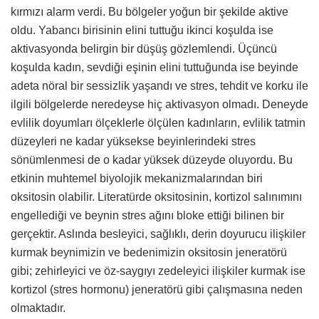
kırmızı alarm verdi. Bu bölgeler yoğun bir şekilde aktive
oldu. Yabancı birisinin elini tuttuğu ikinci koşulda ise
aktivasyonda belirgin bir düşüş gözlemlendi. Üçüncü
koşulda kadın, sevdiği eşinin elini tuttuğunda ise beyinde
adeta nöral bir sessizlik yaşandı ve stres, tehdit ve korku ile
ilgili bölgelerde neredeyse hiç aktivasyon olmadı. Deneyde
evlilik doyumları ölçeklerle ölçülen kadınların, evlilik tatmin
düzeyleri ne kadar yüksekse beyinlerindeki stres
sönümlenmesi de o kadar yüksek düzeyde oluyordu. Bu
etkinin muhtemel biyolojik mekanizmalarından biri
oksitosin olabilir. Literatürde oksitosinin, kortizol salınımını
engellediği ve beynin stres ağını bloke ettiği bilinen bir
gerçektir. Aslında besleyici, sağlıklı, derin doyurucu ilişkiler
kurmak beynimizin ve bedenimizin oksitosin jeneratörü
gibi; zehirleyici ve öz-saygıyı zedeleyici ilişkiler kurmak ise
kortizol (stres hormonu) jeneratörü gibi çalışmasına neden
olmaktadır.