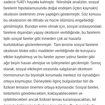
sadece %40’ı hayatta kalmıştır. Nörolojik analizler, sosyal
farelerin hipotalamusunda doğal endojen (içten kaynaklı)
oksitosin üretiminin zirve yaptığını göstermiştir. Söz konusu
bu oksitosinin de iltihabı ve hücre ölümünü engellediği
görülmüştür. Bundan emin olmak için, sosyal izolasyondaki
farelere dışarıdan yapay oksitosin verildiğinde, bu farelerin
tıpkı sosyal fareler gibi inmeden çok az hasarla
kurtuldukları gözlemlenmiştir. Tam tersine sosyal farelere
oksitosin bloke edici maddeler verildiğinde de koruyucu
etkiler kaybolmuş ve bu fareler aynen yalnız fareler gibi
ağır beyin hasarı almışlar ve iyileşmeleri gecikmiştir. Sonuç
olarak, sosyal etkileşim sırasında salgılanan oksitosin
hormonunun bu biyolojik korumada merkezi rol oynadığını
ortaya koymuştur. Deneydeki ilginç bulgulardan biri de
fiziksel temasın önemini ortaya koymasıdır. Sosyal fareler,
birbirlerini görebilecekleri, koklayabilecekleri ve
işitebilecekleri ancak fiziksel temas kuramayacakları, tel