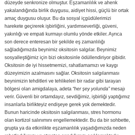
düzeyde senkronize olmuştur. Eşzamanlılık ve ahenk
yakalandığında birlik duygusu, aidiyet hissi, güçlü bir ortak
amaç duygusu oluşur. Bu da sosyal içgüdülerimizi
harekete geçirerek işbirliğini, yardımseverliği, güveni,
yakınlığı ve empati kurmayı olumlu yönde etkiler. Ayrıca
son derece enteresan bir şekilde eş zamanlılığı
sağladığımızda beynimiz oksitosin salgılar. Beynimiz
sosyalleştiğimiz için bizi oksitosinle ödüllendiriyor gibidir.
Oksitosin de iyi hissetmemizi, rahatlamamızı ve kaygı
düzeyimizin azalmasını sağlar. Oksitosin salgılanması
beynimizin tehditleri ve tehlikeleri bir radar gibi tarayan
bölgesi olan amigdalaya, adeta
“her şey yolunda”
mesajı
verir. Güvenli bir ortamdayız, sevdiğimiz, işbirliği yaptığımız
insanlarla birlikteyiz endişeye gerek yok demektedir.
Bunun haricinde oksitosin salgılanması, stres hormonu
olan kortizol salınımını engellemektedir. Bu da bir sohbette,
grupta ya da etkinlikte eşzamanlılık yaşadığımızda neden