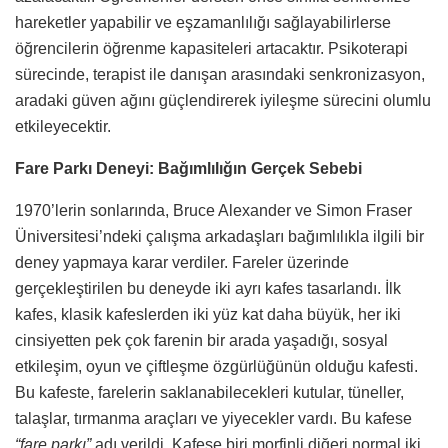
hareketler yapabilir ve eşzamanlılığı sağlayabilirlerse
öğrencilerin öğrenme kapasiteleri artacaktır. Psikoterapi
sürecinde, terapist ile danışan arasındaki senkronizasyon,
aradaki güven ağını güçlendirerek iyileşme sürecini olumlu
etkileyecektir.
Fare Parkı Deneyi: Bağımlılığın Gerçek Sebebi
1970’lerin sonlarında, Bruce Alexander ve Simon Fraser
Üniversitesi’ndeki çalışma arkadaşları bağımlılıkla ilgili bir
deney yapmaya karar verdiler. Fareler üzerinde
gerçekleştirilen bu deneyde iki ayrı kafes tasarlandı. İlk
kafes, klasik kafeslerden iki yüz kat daha büyük, her iki
cinsiyetten pek çok farenin bir arada yaşadığı, sosyal
etkileşim, oyun ve çiftleşme özgürlüğünün olduğu kafesti.
Bu kafeste, farelerin saklanabilecekleri kutular, tüneller,
talaşlar, tırmanma araçları ve yiyecekler vardı. Bu kafese
“fare parkı”
adı verildi. Kafese biri morfinli diğeri normal iki