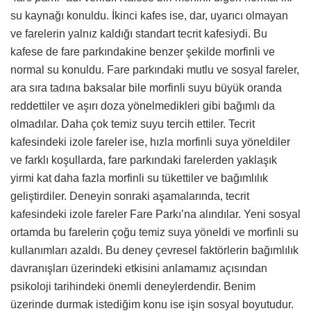
su kaynağı konuldu. İkinci kafes ise, dar, uyarıcı olmayan
ve farelerin yalnız kaldığı standart tecrit kafesiydi. Bu
kafese de fare parkındakine benzer şekilde morfinli ve
normal su konuldu. Fare parkındaki mutlu ve sosyal fareler,
ara sıra tadına baksalar bile morfinli suyu büyük oranda
reddettiler ve aşırı doza yönelmedikleri gibi bağımlı da
olmadılar. Daha çok temiz suyu tercih ettiler. Tecrit
kafesindeki izole fareler ise, hızla morfinli suya yöneldiler
ve farklı koşullarda, fare parkındaki farelerden yaklaşık
yirmi kat daha fazla morfinli su tükettiler ve bağımlılık
geliştirdiler. Deneyin sonraki aşamalarında, tecrit
kafesindeki izole fareler Fare Parkı’na alındılar. Yeni sosyal
ortamda bu farelerin çoğu temiz suya yöneldi ve morfinli su
kullanımları azaldı. Bu deney çevresel faktörlerin bağımlılık
davranışları üzerindeki etkisini anlamamız açısından
psikoloji tarihindeki önemli deneylerdendir. Benim
üzerinde durmak istediğim konu ise işin sosyal boyutudur.