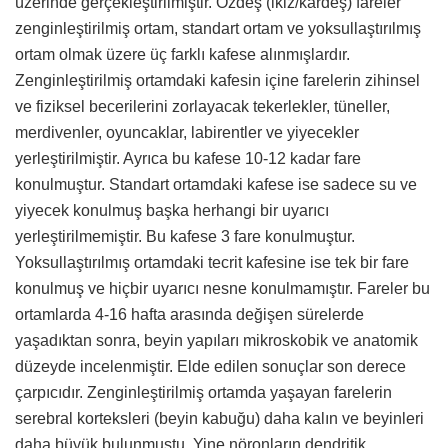
üzerinde gerçekleştirilmiştir. Özdeş (ikiz/kardeş) fareler
zenginleştirilmiş ortam, standart ortam ve yoksullaştırılmış
ortam olmak üzere üç farklı kafese alınmışlardır.
Zenginleştirilmiş ortamdaki kafesin içine farelerin zihinsel
ve fiziksel becerilerini zorlayacak tekerlekler, tüneller,
merdivenler, oyuncaklar, labirentler ve yiyecekler
yerleştirilmiştir. Ayrıca bu kafese 10-12 kadar fare
konulmuştur. Standart ortamdaki kafese ise sadece su ve
yiyecek konulmuş başka herhangi bir uyarıcı
yerleştirilmemiştir. Bu kafese 3 fare konulmuştur.
Yoksullaştırılmış ortamdaki tecrit kafesine ise tek bir fare
konulmuş ve hiçbir uyarıcı nesne konulmamıştır. Fareler bu
ortamlarda 4-16 hafta arasında değişen sürelerde
yaşadıktan sonra, beyin yapıları mikroskobik ve anatomik
düzeyde incelenmiştir. Elde edilen sonuçlar son derece
çarpıcıdır. Zenginleştirilmiş ortamda yaşayan farelerin
serebral korteksleri (beyin kabuğu) daha kalın ve beyinleri
daha büyük bulunmuştu. Yine nöronların dendritik