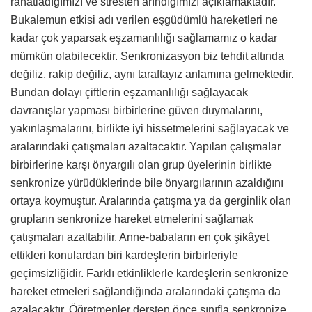
rahatladığımızı ve stresten arındığımızı açıklamaktadır.
Bukalemun etkisi adı verilen eşgüdümlü hareketleri ne
kadar çok yaparsak eşzamanlılığı sağlamamız o kadar
mümkün olabilecektir. Senkronizasyon biz tehdit altında
değiliz, rakip değiliz, aynı taraftayız anlamına gelmektedir.
Bundan dolayı çiftlerin eşzamanlılığı sağlayacak
davranışlar yapması birbirlerine güven duymalarını,
yakınlaşmalarını, birlikte iyi hissetmelerini sağlayacak ve
aralarındaki çatışmaları azaltacaktır. Yapılan çalışmalar
birbirlerine karşı önyargılı olan grup üyelerinin birlikte
senkronize yürüdüklerinde bile önyargılarının azaldığını
ortaya koymuştur. Aralarında çatışma ya da gerginlik olan
grupların senkronize hareket etmelerini sağlamak
çatışmaları azaltabilir. Anne-babaların en çok şikâyet
ettikleri konulardan biri kardeşlerin birbirleriyle
geçimsizliğidir. Farklı etkinliklerle kardeşlerin senkronize
hareket etmeleri sağlandığında aralarındaki çatışma da
azalacaktır. Öğretmenler dersten önce sınıfla senkronize