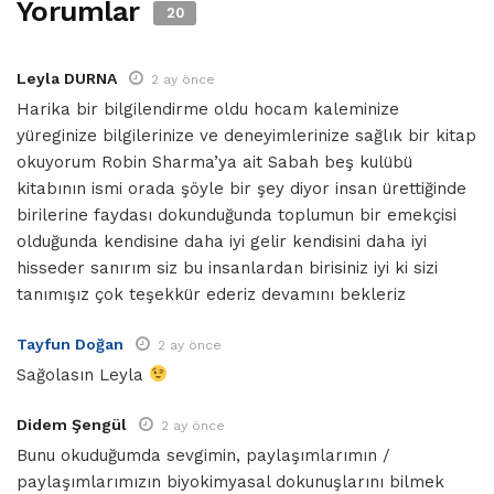
Yorumlar
20
Leyla DURNA
2 ay önce
Harika bir bilgilendirme oldu hocam kaleminize
yüreginize bilgilerinize ve deneyimlerinize sağlık bir kitap
okuyorum Robin Sharma’ya ait Sabah beş kulübü
kitabının ismi orada şöyle bir şey diyor insan ürettiğinde
birilerine faydası dokunduğunda toplumun bir emekçisi
olduğunda kendisine daha iyi gelir kendisini daha iyi
hisseder sanırım siz bu insanlardan birisiniz iyi ki sizi
tanımışız çok teşekkür ederiz devamını bekleriz
Tayfun Doğan
2 ay önce
Sağolasın Leyla
Didem Şengül
2 ay önce
Bunu okuduğumda sevgimin, paylaşımlarımın /
paylaşımlarımızın biyokimyasal dokunuşlarını bilmek