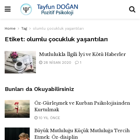
Home
Tag
olumlu çocukluk yaşantıları
Etiket:
olumlu çocukluk yaşantıları
Mutlulukla İlgili İyi ve Kötü Haberler
28 NISAN 2020
1
Bunları da Okuyabilirsiniz
Öz-Gürleşmek ve Kurban Psikolojisinden
Kurtulmak
10 YIL ÖNCE
Büyük Mutluluğu Küçük Mutluluğa Tercih
Etmek: Öz-disiplin