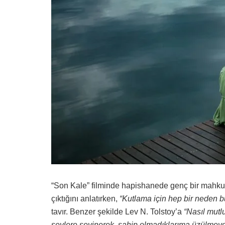
“Son Kale” filminde hapishanede genç bir mahkum
çıktığını anlatırken,
“Kutlama için hep bir neden 
tavır. Benzer şekilde Lev N. Tolstoy’a
“Nasıl mutl
şeylere sevinerek, sahip olmadıklarıma üzülmey