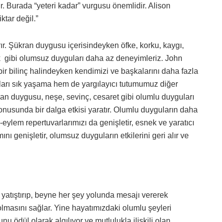
ir. Burada “yeteri kadar” vurgusu önemlidir. Alison
iktar değil.”
r. Şükran duygusu içerisindeyken öfke, korku, kaygı,
k gibi olumsuz duyguları daha az deneyimleriz. John
r bilinç halindeyken kendimizi ve başkalarını daha fazla
ları sık yaşama hem de yargılayıcı tutumumuz diğer
kran duygusu, neşe, sevinç, cesaret gibi olumlu duyguları
onusunda bir dalga etkisi yaratır. Olumlu duyguların daha
eylem repertuvarlarımızı da genişletir, esnek ve yaratıcı
ı genişletir, olumsuz duyguların etkilerini geri alır ve
yatıştırıp, beyne her şey yolunda mesajı vererek
olmasını sağlar. Yine hayatımızdaki olumlu şeyleri
nu ödül olarak algılıyor ve mutlulukla ilişkili olan