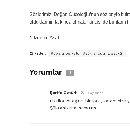
Sözlerimizi Doğan Cüceloğlu’nun sözleriyle bitire
olduklarının farkında olmak, ikincisi de bunların 
*Özdemir Asaf
Etiketler:
#pozitifpsikoloji #şükranduyma #şükür
Yorumlar
1
Şerife Öztürk
9 ay önce
Harika ve eğitici bir yazı, kaleminize y
Şükranlarımı sunarım.