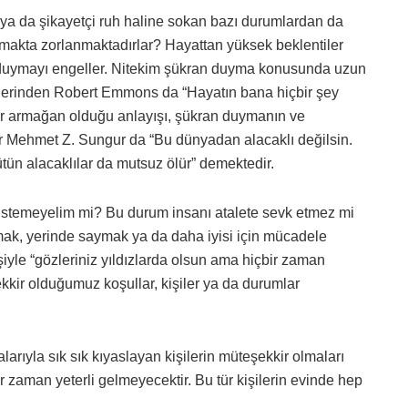
ya da şikayetçi ruh haline sokan bazı durumlardan da
lmakta zorlanmaktadırlar? Hayattan yüksek beklentiler
 duymayı engeller. Nitekim şükran duyma konusunda uzun
imlerinden Robert Emmons da “Hayatın bana hiçbir şey
ir armağan olduğu anlayışı, şükran duymanın ve
atr Mehmet Z. Sungur da “Bu dünyadan alacaklı değilsin.
ütün alacaklılar da mutsuz ölür” demektedir.
 istemeyelim mi? Bu durum insanı atalete sevk etmez mi
lmak, yerinde saymak ya da daha iyisi için mücadele
le “gözleriniz yıldızlarda olsun ama hiçbir zaman
kkir olduğumuz koşullar, kişiler ya da durumlar
arıyla sık sık kıyaslayan kişilerin müteşekkir olmaları
r zaman yeterli gelmeyecektir. Bu tür kişilerin evinde hep