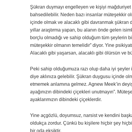
Şükran duymayı engelleyen ve kişiyi mağduriyet 
bahsedilebilir. Neden bazı insanlar müteşekkir o
içinde olmak ve alacaklı gibi davranmak şükran
yıllar araştırma yapan, bu alanın önde gelen is
borçlu olmadığı ve sahip olduğum tüm şeylerin b
müteşekkir olmanın temelidir” diyor. Yine psikiy
Alacaklı gibi yaşarsan, alacaklı gibi ölürsün ve b
Peki sahip olduğumuza razı olup daha iyi şeyler
diye aklınıza gelebilir. Şükran duygusu içinde o
etmemek anlamına gelmez. Agnew Meek’in deyişiy
ayağınızın dibindeki çiçekleri unutmayın”. Müteşe
ayaklarımızın dibindeki çiçeklerdir.
Yine açgözlü, doyumsuz, narsist ve kendini başkal
oldukça zordur. Çünkü bu kişilere hiçbir şey hiçbi
bir oda eksiktir.