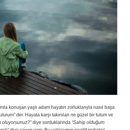
la konuşan yaşlı adam hayatın zorluklarıyla nasıl başa
bulurum”
der. Hayata karşı takınılan ne güzel bir tutum ve
u oluyorsunuz?”
diye sorduklarında
“Sahip olduğum
erek”
diye cevap verir. Bu yaklaşımın pozitif psikoloji