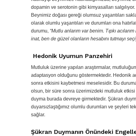
dopamin ve serotonin gibi kimyasalları salgılıyor
Beynimiz doğası gereği olumsuz yaşantıları saklam
olarak olumlu yaşantıları ve durumları ona hatırlat
durumu,
“Mutlu anlarım var benim. Tıpkı acılarım
inat, ben de güzel olanların hesabını tutmayı seç
Hedonik Uyumun Panzehiri
Mutluluk üzerine yapılan araştırmalar, mutluluğu
adaptasyon olduğunu göstermektedir. Hedonik ada
sonra etkisini kaybetmesi meselesidir. Bu duruma g
olsun, bir süre sonra üzerimizdeki mutluluk etkis
duyma burada devreye girmektedir. Şükran duyma
duyarsızlaştığımız olumlu durumları ve şeyleri t
sağlar.
Şükran Duymanın Önündeki Engell