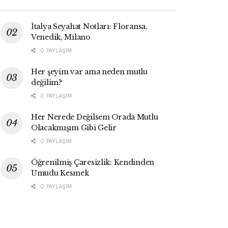
İtalya Seyahat Notları: Floransa,
Venedik, Milano
0 PAYLAŞIM
Her şeyim var ama neden mutlu
değilim?
0 PAYLAŞIM
Her Nerede Değilsem Orada Mutlu
Olacakmışım Gibi Gelir
0 PAYLAŞIM
Öğrenilmiş Çaresizlik: Kendinden
Umudu Kesmek
0 PAYLAŞIM