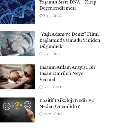
Yaşamın Sırrı DNA – Kitap
Değerlendirmesi
7 YIL ÖNCE
“Yaşlı Adam ve Deniz” Filmi
Bağlamında Umudu Yeniden
Düşünmek
2 YIL ÖNCE
İnsanın Anlam Arayışı: Bir
İnsan Ömrünü Neye
Vermeli
8 YIL ÖNCE
Pozitif Psikoloji Nedir ve
Neden Önemlidir?
10 YIL ÖNCE