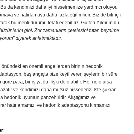
. Bu da kendimizi daha iyi hissetmemize yardımcı oluyor.
aya ve hatırlamaya daha fazla eğilimlidir. Biz de bilinçli
arak bu menfi durumu telafi edebiliriz. Gülferi Yıldırım bu
 hüzünlerim gibi. Zor zamanların çetelesini tutan beynime
iyorum” diyerek anlatmaktadır.
n önündeki en önemli engellerden birinin hedonik
ptasyon, başlangıçta bize keyif veren şeylerin bir süre
öre para, bir iş ya da ilişki de olabilir. Her ne olursa
i azalır ve kendimizi daha mutsuz hissederiz. İşte şükran
 hedonik uyumun panzehiridir. Alıştığımız ve
ekrar hatırlamamızı ve hedonik adaptasyonu kırmamızı
er