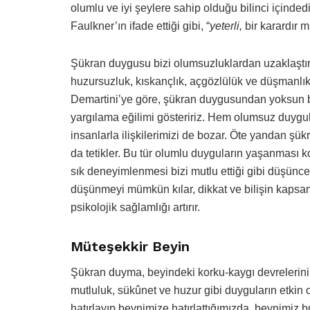
olumlu ve iyi şeylere sahip olduğu bilinci içinded
Faulkner’ın ifade ettiği gibi, “
yeterli,
bir karardır m
Şükran duygusu bizi olumsuzluklardan uzaklaştırı
huzursuzluk, kıskançlık, açgözlülük ve düşmanlı
Demartini’ye göre, şükran duygusundan yoksun bi
yargılama eğilimi gösteririz. Hem olumsuz duygu
insanlarla ilişkilerimizi de bozar. Öte yandan şü
da tetikler. Bu tür olumlu duyguların yaşanması k
sık deneyimlenmesi bizi mutlu ettiği gibi düşünce-
düşünmeyi mümkün kılar, dikkat ve bilişin kapsamın
psikolojik sağlamlığı artırır.
Müteşekkir Beyin
Şükran duyma, beyindeki korku-kaygı devrelerini 
mutluluk, sükûnet ve huzur gibi duyguların etkin 
hatırlayıp beynimize hatırlattığımızda, beynimiz bu