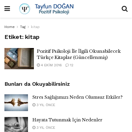
Home
Tag
kitap
Etiket:
kitap
Pozitif Psikoloji İle İlgili Okunabilecek
Türkçe Kitaplar (Güncellenmiş)
4 EKIM 2016
12
Bunları da Okuyabilirsiniz
Stres Sağlığımızı Neden Olumsuz Etkiler?
3 YIL ÖNCE
Hayata Tutunmak İçin Nedenler
3 YIL ÖNCE