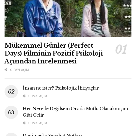
Mükemmel Günler (Perfect
Days) Filminin Pozitif Psikoloji
Açısından İncelenmesi
0 PAYLAŞIM
İnsan ne ister? Psikolojik İhtiyaçlar
0 PAYLAŞIM
Her Nerede Değilsem Orada Mutlu Olacakmışım
Gibi Gelir
0 PAYLAŞIM
Danimarka Seyahat Notları