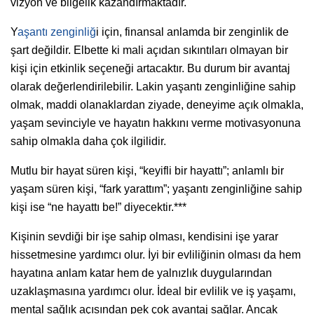
vizyon ve bilgelik kazandırmaktadır.
Y
aşantı zenginliğ
i için, finansal anlamda bir zenginlik de
şart değildir. Elbette ki mali açıdan sıkıntıları olmayan bir
kişi için etkinlik seçeneği artacaktır. Bu durum bir avantaj
olarak değerlendirilebilir. Lakin yaşantı zenginliğine sahip
olmak, maddi olanaklardan ziyade, deneyime açık olmakla,
yaşam sevinciyle ve hayatın hakkını verme motivasyonuna
sahip olmakla daha çok ilgilidir.
Mutlu bir hayat süren kişi, “keyifli bir hayattı”; anlamlı bir
yaşam süren kişi, “fark yarattım”; yaşantı zenginliğine sahip
kişi ise “ne hayattı be!” diyecektir.***
Kişinin sevdiği bir işe sahip olması, kendisini işe yarar
hissetmesine yardımcı olur. İyi bir evliliğinin olması da hem
hayatına anlam katar hem de yalnızlık duygularından
uzaklaşmasına yardımcı olur. İdeal bir evlilik ve iş yaşamı,
mental sağlık açısından pek çok avantaj sağlar. Ancak