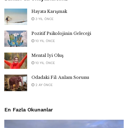
Hayata Karışmak
3 YIL ÖNCE
Pozitif Psikolojinin Geleceği
10 YIL ÖNCE
Mental İyi Oluş
10 YIL ÖNCE
Odadaki Fil: Anlam Sorunu
2 AY ÖNCE
En Fazla Okunanlar