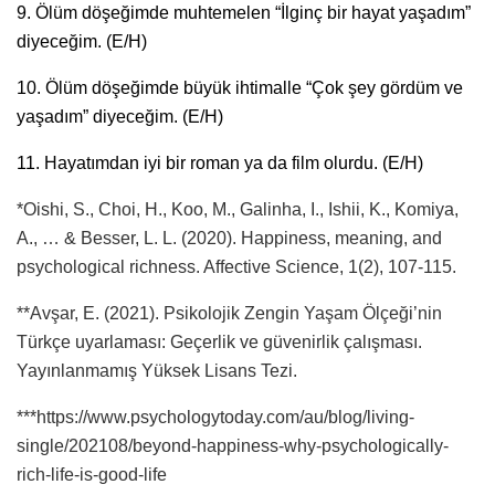
9. Ölüm döşeğimde muhtemelen “İlginç bir hayat yaşadım”
diyeceğim. (E/H)
10. Ölüm döşeğimde büyük ihtimalle “Çok şey gördüm ve
yaşadım” diyeceğim. (E/H)
11. Hayatımdan iyi bir roman ya da film olurdu. (E/H)
*Oishi, S., Choi, H., Koo, M., Galinha, I., Ishii, K., Komiya,
A., … & Besser, L. L. (2020). Happiness, meaning, and
psychological richness. Affective Science, 1(2), 107-115.
**Avşar, E. (2021). Psikolojik Zengin Yaşam Ölçeği’nin
Türkçe uyarlaması: Geçerlik ve güvenirlik çalışması.
Yayınlanmamış Yüksek Lisans Tezi.
***https://www.psychologytoday.com/au/blog/living-
single/202108/beyond-happiness-why-psychologically-
rich-life-is-good-life